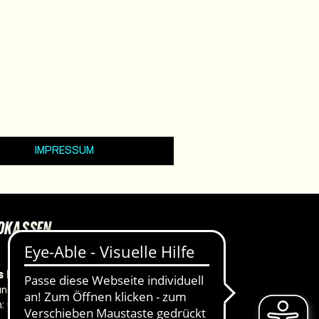
IMPRESSUM
DKASSEN
 Haus, Ateliertheater
ner Straße 134/135
n:
0381 381-4702