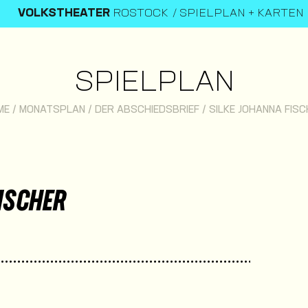
VOLKSTHEATER
ROSTOCK
SPIELPLAN + KARTEN
SPIELPLAN
ME
/
MONATSPLAN
/
DER ABSCHIEDSBRIEF
/
SILKE JOHANNA FIS
ISCHER