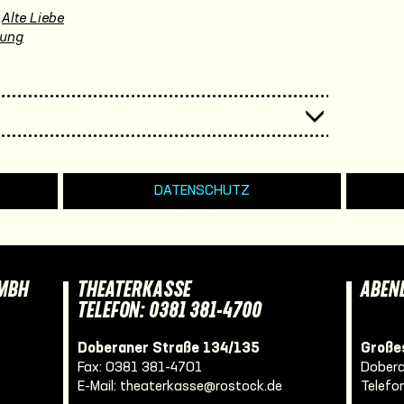
Alte Liebe
hung
DATENSCHUTZ
GMBH
THEATERKASSE
ABEN
TELEFON: 0381 381-4700
Doberaner Straße 134/135
Großes
Fax: 0381 381-4701
Dobera
E-Mail:
theaterkasse@rostock.de
Telefo