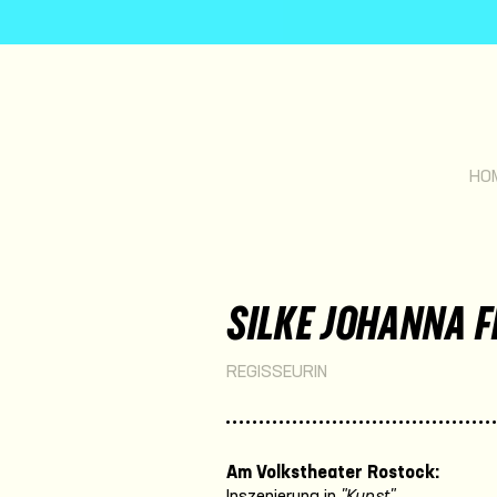
HO
SILKE JOHANNA F
REGISSEURIN
Am Volkstheater Rostock:
Inszenierung in
"Kunst"