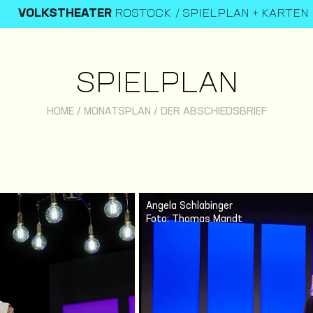
VOLKSTHEATER
ROSTOCK
SPIELPLAN + KARTEN
SPIELPLAN
HOME
/
MONATSPLAN
/
DER ABSCHIEDSBRIEF
Angela Schlabinger
Foto: Thomas Mandt