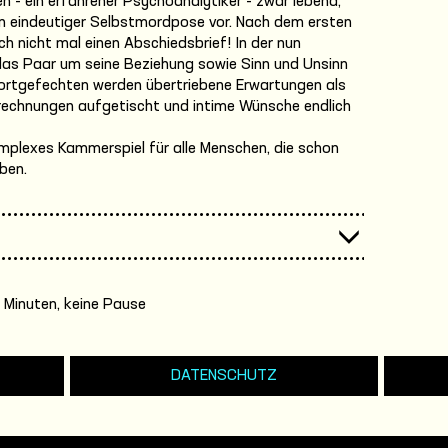
en - ein erfahrener Psychoanalytiker - zwar lebend,
in eindeutiger Selbstmordpose vor. Nach dem ersten
ch nicht mal einen Abschiedsbrief! In der nun
das Paar um seine Beziehung sowie Sinn und Unsinn
Wortgefechten werden übertriebene Erwartungen als
brechnungen aufgetischt und intime Wünsche endlich
mplexes Kammerspiel für alle Menschen, die schon
ben.
 Minuten, keine Pause
DATENSCHUTZ