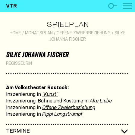
VTR
SPIELPLAN
HOME
/
MONATSPLAN
/
OFFENE ZWEIERBEZIEHUNG
/
SILKE
JOHANNA FISCHER
SILKE JOHANNA FISCHER
REGISSEURIN
Am Volkstheater Rostock:
Inszenierung in
"Kunst"
Inszenierung, Bühne und Kostüme in
Alte Liebe
Inszenierung in
Offene Zweierbeziehung
Inszenierung in
Pippi Langstrumpf
TERMINE