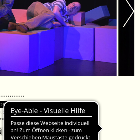
 DA
. 20:00 Uhr /
omödie Warnemünde