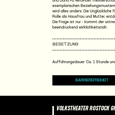
und Dario Fo verbindet messerscha
exemplarischen Beziehungsmustern: 
wird alles anders: Die Unglückliche f
Rolle als Hausfrau und Mutter, entd
Die Frage ist nur - kommt der unt
beeindruckend wirklichkeitsnah.
BESETZUNG
Aufführungsdauer: Ca. 1 Stunde und
BARRIEREFREIHEIT
VOLKSTHEATER ROSTOCK 