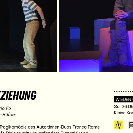
EZIEHUNG
WIEDER
Sa, 26.09
io Fo
Kleine K
z-Häfner
e Tragikomödie des Autor:innen-Duos Franca Rame