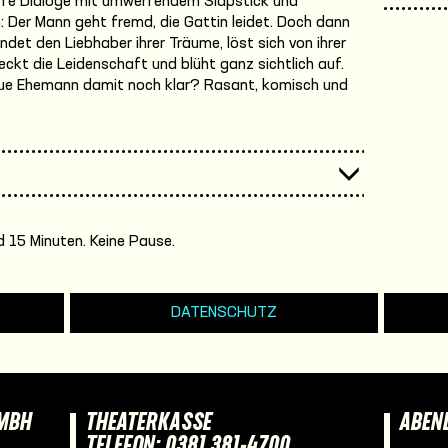
rfe Dialoge mit umwerfendem Slapstick und
Der Mann geht fremd, die Gattin leidet. Doch dann
indet den Liebhaber ihrer Träume, löst sich von ihrer
eckt die Leidenschaft und blüht ganz sichtlich auf.
reue Ehemann damit noch klar? Rasant, komisch und
 15 Minuten. Keine Pause.
DATENSCHUTZ
GMBH
THEATERKASSE
ABEN
TELEFON: 0381 381-4700