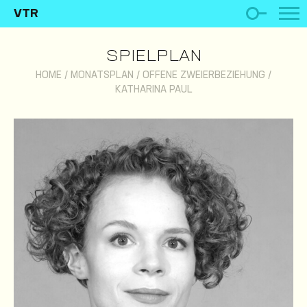
VTR
SPIELPLAN
HOME
/
MONATSPLAN
/
OFFENE ZWEIERBEZIEHUNG
/
KATHARINA PAUL