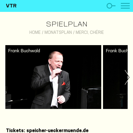
VTR
SPIELPLAN
HOME
/
MONATSPLAN
/
MERCI, CHÉRIE
Frank Buchwald
Frank Buchw
Tickets: speicher-ueckermuende.de