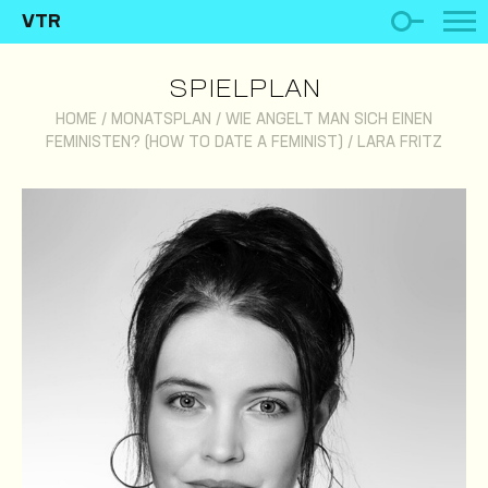
VTR
SPIELPLAN
HOME
/
MONATSPLAN
/
WIE ANGELT MAN SICH EINEN
FEMINISTEN? (HOW TO DATE A FEMINIST)
/
LARA FRITZ