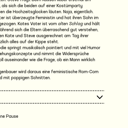
ken. Steve fragt beim Küssen lieber erstmal um
, als sich die beiden auf einer Kostümparty
en die Hochzeitsglocken läuten. Naja, eigentlich.
tter ist überzeugte Feministin und hat ihren Sohn im
gezogen. Kates Vater ist vom
alten Schlag
und hält
Während sich die Eltern überraschend gut verstehen,
aten Kate und Steve ausgerechnet am Tag ihrer
zlich alles auf der Kippe steht.
e springt musikalisch pointiert und mit viel Humor
ziehungskonzepte und nimmt die Widersprüche
ll auseinander wie die Frage, ob ein Mann wirklich
Gegenbauer wird daraus eine feministische Rom-Com
nd mit poppigen Schnitten.
ine Pause