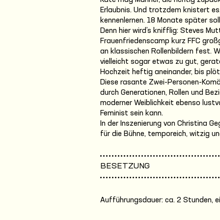
Kate mag Männer, die richtig zupac
Erlaubnis. Und trotzdem knistert es
kennenlernen. 18 Monate später soll
Denn hier wird’s knifflig: Steves Mu
Frauenfriedenscamp kurz FFC groß
an klassischen Rollenbildern fest. 
vielleicht sogar etwas zu gut, ger
Hochzeit heftig aneinander, bis plöt
Diese rasante Zwei-Personen-Komödi
durch Generationen, Rollen und Be
moderner Weiblichkeit ebenso lustvo
Feminist sein kann.
In der Inszenierung von Christina 
für die Bühne, temporeich, witzig u
BESETZUNG
Aufführungsdauer: ca. 2 Stunden, e