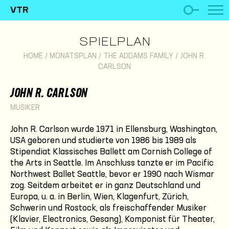
VTR
SPIELPLAN
HOME
/
MONATSPLAN
/
THE ADDAMS FAMILY
/
JOHN R.
CARLSON
JOHN R. CARLSON
MUSIKER
John R. Carlson wurde 1971 in Ellensburg, Washington,
USA geboren und studierte von 1986 bis 1989 als
Stipendiat Klassisches Ballett am Cornish College of
the Arts in Seattle. Im Anschluss tanzte er im Pacific
Northwest Ballet Seattle, bevor er 1990 nach Wismar
zog. Seitdem arbeitet er in ganz Deutschland und
Europa, u. a. in Berlin, Wien, Klagenfurt, Zürich,
Schwerin und Rostock, als freischaffender Musiker
(Klavier, Electronics, Gesang), Komponist für Theater,