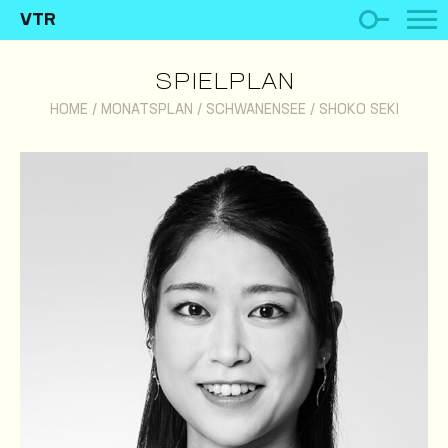
VTR
SPIELPLAN
HOME
/
MONATSPLAN
/
SCHWANENSEE
/
SHOKO SEKI