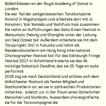
Ballettklassen an der Royal Academy of Dance in
London.
Sie war Teil der zeitgenössischen Tanzkompanie
Noism2
in Niigata/Japan und arbeitete dort mit Jo
Kanamori, Yuki Yamada und Yoshifumi Inao zusammen.
Sie nahm an Aufführungen des Saito Kinen Festival in
Matsumoto, Peking und Shanghai unter der Leitung
von Seiji Ozawa teil. Außerdem arbeitete sie mit dem
Tanzprojekt
SnC
in Fukuoka und nahm als
Residenzkünstlerin am Hong Kong International
Choreographer Festival teil. Für das Edinburgh Fringe
Festival 2017 in Schottland kreierte sie das 45-
minütige Solostück
Deadline
, das sie 25 Tage en suite
performte.
2018 zog sie nach Deutschland und schloss sich dem
Volkstheater Rostock als festes Mitglied und
Gastkünstlerin an, wo sie in zahlreichen Produktionen
mitwirkte - zuletzt u.a. in
Der Traum eines lächerlichen
Menschen
und
Nosferatu
. Ausserdem choreografierte
sie für die Tanzcompagnie die