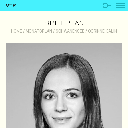
VTR
SPIELPLAN
HOME
/
MONATSPLAN
/
SCHWANENSEE
/
CORINNE KÄLIN