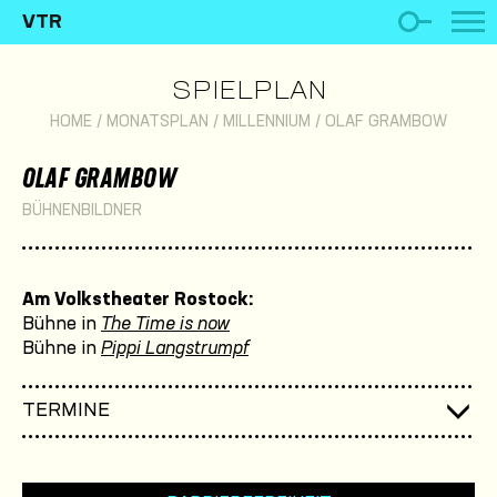
VTR
SPIELPLAN
HOME
/
MONATSPLAN
/
MILLENNIUM
/
OLAF GRAMBOW
OLAF GRAMBOW
BÜHNENBILDNER
Am Volkstheater Rostock:
Bühne in
The Time is now
Bühne in
Pippi Langstrumpf
TERMINE