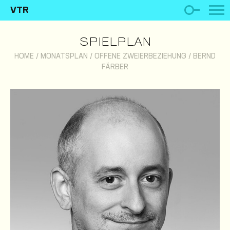
VTR
SPIELPLAN
HOME
/
MONATSPLAN
/
OFFENE ZWEIERBEZIEHUNG
/
BERND
FÄRBER