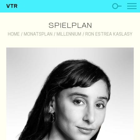
VTR
SPIELPLAN
HOME
/
MONATSPLAN
/
MILLENNIUM
/
RON ESTREA KASLASY