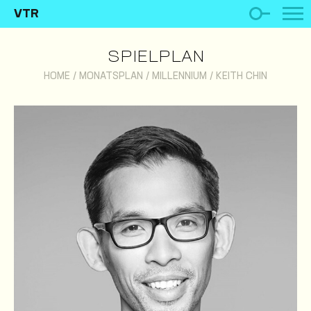
VTR
SPIELPLAN
HOME
/
MONATSPLAN
/
MILLENNIUM
/
KEITH CHIN