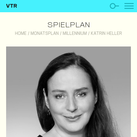
VTR
SPIELPLAN
HOME
/
MONATSPLAN
/
MILLENNIUM
/
KATRIN HELLER