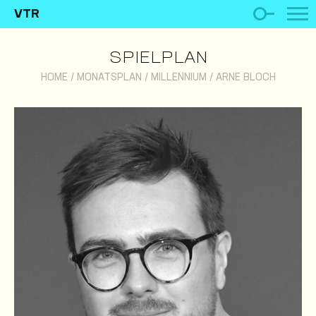
VTR
SPIELPLAN
HOME
/
MONATSPLAN
/
MILLENNIUM
/
ARNE BLOCH