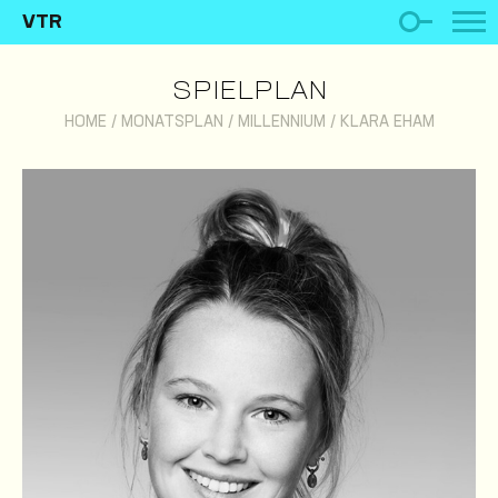
VTR
SPIELPLAN
HOME
/
MONATSPLAN
/
MILLENNIUM
/
KLARA EHAM