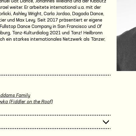
nuel Gat Dance, Johannes Wieland und der Kibbutz
l weiter. Er arbeitete international u.a. mit der
icki, Ashley Wright, Carla Jordao, Dagada Dance,
ier und Max Levy. Seit 2017 präsentiert er eigene
 Fullstop Dance Company in San Francisco und
Of
burg, Tanz-Kulturdialog 2021 und Tanz! Heilbronn
ich ein starkes internationales Netzwerk als Tänzer,
Addams Family
vka (Fiddler on the Roof)