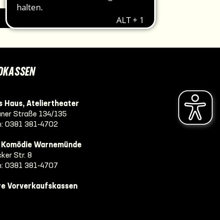
IMPRESSUM
DKASSEN
 Haus, Ateliertheater
ner Straße 134/135
n:
0381 381-4702
e Komödie Warnemünde
ker Str. 8
n:
0381 381-4707
re Vorverkaufskassen