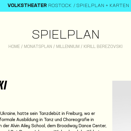
VOLKSTHEATER
ROSTOCK
SPIELPLAN + KARTEN
SPIELPLAN
HOME
/
MONATSPLAN
/
MILLENNIUM
/
KIRILL BEREZOVSKI
KI
, Ukraine, hatte sein Tanzdebüt in Freiburg, wo er
 formale Ausbildung in Tanz und Choreografie in
n der Alvin Ailey School, dem Broadway Dance Center,