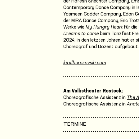
der Hofesh Shechter Company, Ema
Contemporary Dance Company in Israe
Yasmeen Godder Company, Edan Gorl
der MIRA Dance Company, Eric Trott
Werke wie
My Hungry Heart
für die
Dreams to come
beim Tanzfest Frei
2024. In den letzten Jahren hat er s
Choreograf und Dozent aufgebaut.
kirillberezovski.com
Am Volkstheater Rostock:
Choreografische Assistenz in
The 
Choreografische Assistenz in
Anate
TERMINE