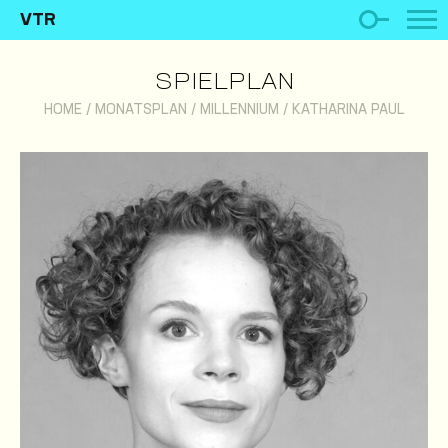
VTR
SPIELPLAN
HOME
/
MONATSPLAN
/
MILLENNIUM
/
KATHARINA PAUL