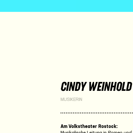
CINDY WEINHOLD
MUSIKERIN
Am Volkstheater Rostock:
Musikalische Leitung in
Romeo und 