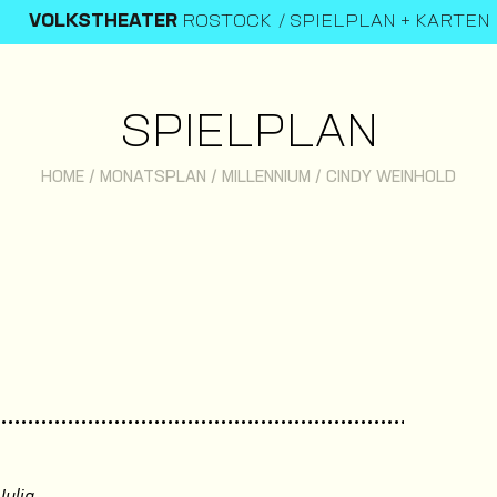
VOLKSTHEATER
ROSTOCK
SPIELPLAN + KARTEN
SPIELPLAN
HOME
/
MONATSPLAN
/
MILLENNIUM
/
CINDY WEINHOLD
Julia