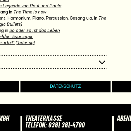
e Legende von Paul und Paula
sang in
The Time is now
nt, Harmonium, Piano, Percussion, Gesang u.a. in
The
ic Bullets)
ng in
So oder so ist das Leben
wilden Zwanziger
rurteil* (*oder so)
DATENSCHUTZ
GMBH
THEATERKASSE
ABEN
TELEFON: 0381 381-4700