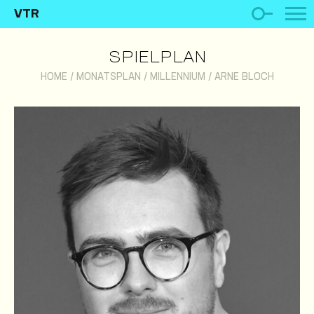
VTR
SPIELPLAN
HOME
/
MONATSPLAN
/
MILLENNIUM
/
ARNE BLOCH