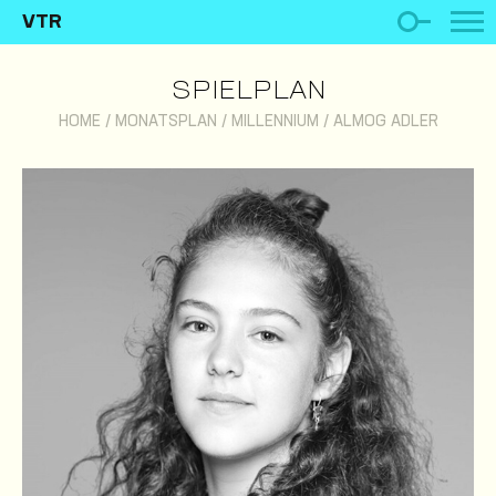
VTR
SPIELPLAN
HOME
/
MONATSPLAN
/
MILLENNIUM
/
ALMOG ADLER