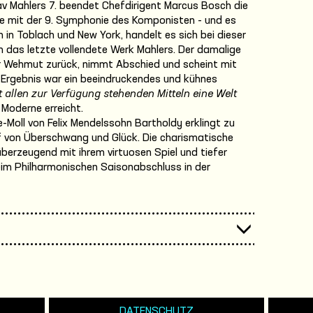
 Mahlers 7. beendet Chefdirigent Marcus Bosch die
te mit der 9. Symphonie des Komponisten - und es
in Toblach und New York, handelt es sich bei dieser
 das letzte vollendete Werk Mahlers. Der damalige
ler Wehmut zurück, nimmt Abschied und scheint mit
s Ergebnis war ein beeindruckendes und kühnes
t allen zur Verfügung stehenden Mitteln eine Welt
 Moderne erreicht.
-Moll von Felix Mendelssohn Bartholdy erklingt zu
ff von Überschwang und Glück. Die charismatische
überzeugend mit ihrem virtuosen Spiel und tiefer
im Philharmonischen Saisonabschluss in der
DATENSCHUTZ