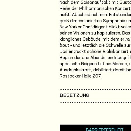
Nach dem Saisonauftakt mit Gustav
Reihe der Philharmonischen Konzer
heißt: Abschied nehmen. Entstanden 
groß dimensionierten Symphonie um
New Yorker Chefdirigent blickt vol
seinen Visionen zu kapitulieren. Da
klangliches Gebäude, mit dem er
mi
baut
- und letztlich die Schwelle zur
Das entrückt schöne Violinkonzert e
Beginn der drei Abende, ein Inbegri
spanische Geigerin Leticia Moreno, 
Ausdruckskraft, debütiert damit be
Rostocker Halle 207.
BESETZUNG
BARRIEREFREIHEIT