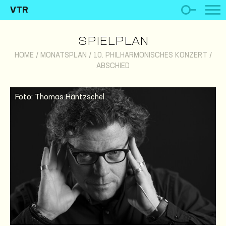
VTR
SPIELPLAN
HOME
/
MONATSPLAN
/
10. PHILHARMONISCHES KONZERT /
ABSCHIED
Foto: Thomas Häntzschel