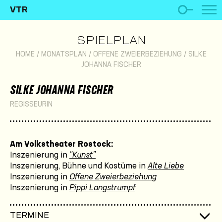
VTR
SPIELPLAN
HOME
/
MONATSPLAN
/
OFFENE ZWEIERBEZIEHUNG
/
SILKE
JOHANNA FISCHER
SILKE JOHANNA FISCHER
REGISSEURIN
Am Volkstheater Rostock:
Inszenierung in
"Kunst"
Inszenierung, Bühne und Kostüme in
Alte Liebe
Inszenierung in
Offene Zweierbeziehung
Inszenierung in
Pippi Langstrumpf
TERMINE