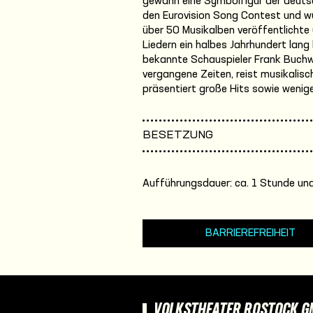
gewann eine Symbolfigur der deuts
den Eurovision Song Contest und wu
über 50 Musikalben veröffentlichte
Liedern ein halbes Jahrhundert lang
bekannte Schauspieler Frank Buchw
vergangene Zeiten, reist musikalis
präsentiert große Hits sowie wenig
BESETZUNG
Aufführungsdauer: ca. 1 Stunde und
BARRIEREFREIHEIT
VOLKSTHEATER ROSTOCK 