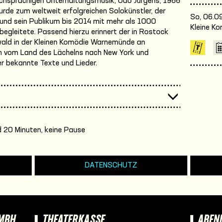
chsprachigen Unterhaltungsmusik, Udo Jürgens, 1966
rde zum weltweit erfolgreichen Solokünstler, der
So, 06.09
 und sein Publikum bis 2014 mit mehr als 1000
Kleine K
 begleitete. Passend hierzu erinnert der in Rostock
ald in der Kleinen Komödie Warnemünde an
ch vom Land des Lächelns nach New York und
er bekannte Texte und Lieder.
 20 Minuten, keine Pause
DATENSCHUTZ
GMBH
THEATERKASSE
ABEN