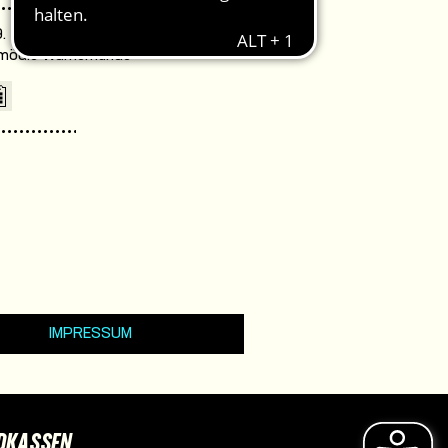
. 18:00 Uhr /
omödie Warnemünde
IMPRESSUM
DKASSEN