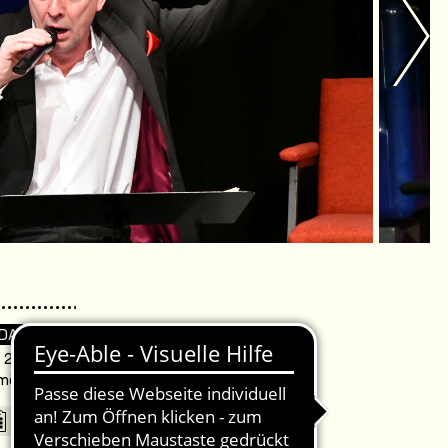
 DA
. 20:00 Uhr /
omödie Warnemünde