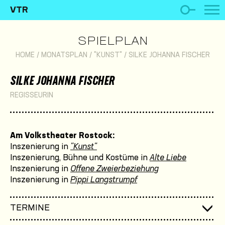
VTR
SPIELPLAN
HOME
/
MONATSPLAN
/
"KUNST"
/
SILKE JOHANNA FISCHER
SILKE JOHANNA FISCHER
REGISSEURIN
Am Volkstheater Rostock:
Inszenierung in
"Kunst"
Inszenierung, Bühne und Kostüme in
Alte Liebe
Inszenierung in
Offene Zweierbeziehung
Inszenierung in
Pippi Langstrumpf
TERMINE