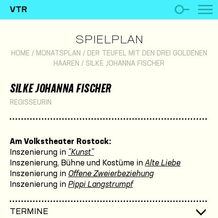
VTR
SPIELPLAN
HOME
/
MONATSPLAN
/
DER TEUFEL MIT DEN DREI GOLDENEN
HAAREN
/
SILKE JOHANNA FISCHER
SILKE JOHANNA FISCHER
REGISSEURIN
Am Volkstheater Rostock:
Inszenierung in
"Kunst"
Inszenierung, Bühne und Kostüme in
Alte Liebe
Inszenierung in
Offene Zweierbeziehung
Inszenierung in
Pippi Langstrumpf
TERMINE