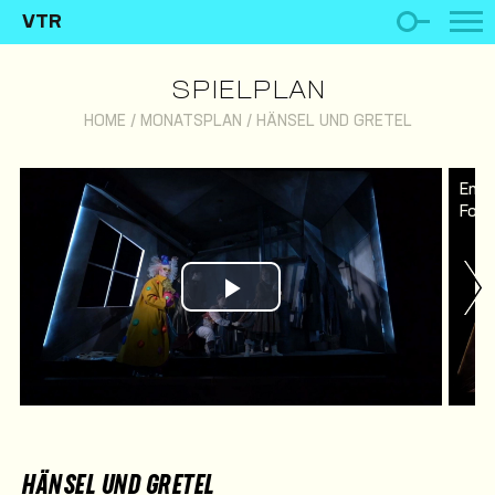
VTR
SPIELPLAN
HOME
/
MONATSPLAN
/
HÄNSEL UND GRETEL
Ens
Foto
Play Video
HÄNSEL UND GRETEL