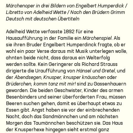
Märchenoper in drei Bildern von Engelbert Humperdick /
Libretto von Adelheid Wette / Nach den Brüdern Grimm
Deutsch mit deutschen Übertiteln
Adelheid Wette verfasste 1892 für eine
Hausaufführung in der Familie ein
Märchenspiel
. Als
sie ihren Bruder Engelbert Humperdinck fragte, ob er
wohl ein paar Verse daraus mit Musik unterlegen wolle,
ahnten beide nicht, dass daraus ein Welterfolg
werden sollte. Kein Geringerer als Richard Strauss
dirigierte die Uraufführung von
Hänsel und Gretel
, und
der
Abendsegen
,
Knusper, knusper knäuschen
oder
Brüderchen, komm tanz mit mir!
sind zu Gassenhauern
geworden. Die beiden Geschwister, Kinder des armen
Besenbinders und seiner überforderten Frau, müssen
Beeren suchen gehen, damit es überhaupt etwas zu
Essen gibt. Angst haben sie vor der einbrechenden
Nacht, doch das Sandmännchen und am nächsten
Morgen das Taumännchen beschützen sie. Das Haus
der Knusperhexe hingegen sieht erstmal ganz