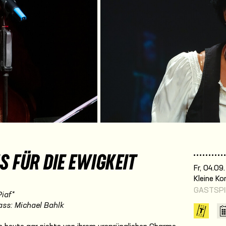
S FÜR DIE EWIGKEIT
Fr, 04.09
Kleine K
GASTSPI
Piaf*
ass: Michael Bahlk