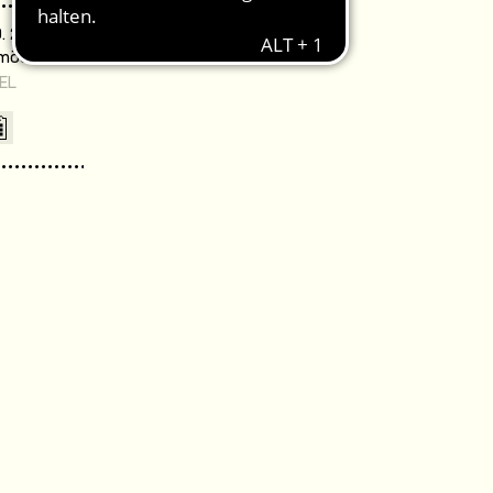
. 20:00 Uhr /
omödie Warnemünde
EL