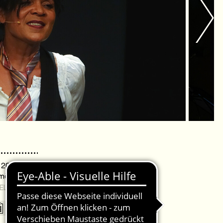
. 20:00 Uhr /
omödie Warnemünde
EL