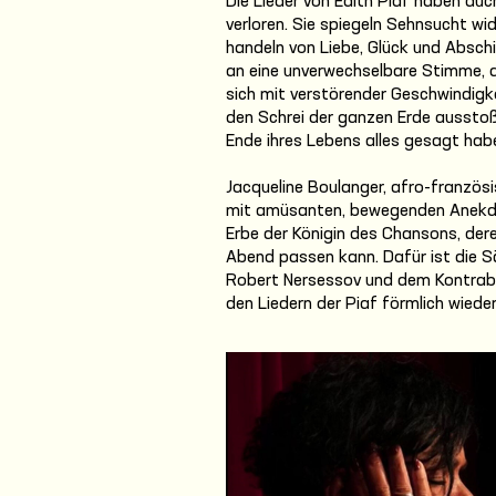
Die Lieder von Edith Piaf haben au
verloren. Sie spiegeln Sehnsucht wi
handeln von Liebe, Glück und Abschi
an eine unverwechselbare Stimme, a
sich mit verstörender Geschwindigke
den Schrei der ganzen Erde ausstoß
Ende ihres Lebens alles gesagt habe
Jacqueline Boulanger, afro-französi
mit amüsanten, bewegenden Anekdo
Erbe der Königin des Chansons, dere
Abend passen kann. Dafür ist die S
Robert Nersessov und dem Kontraba
den Liedern der Piaf förmlich wiede