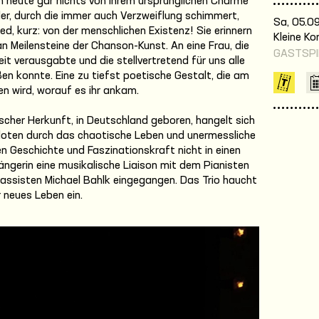
ch heute gar nichts von ihrem ursprünglichen Charme
der, durch die immer auch Verzweiflung schimmert,
Sa, 05.09
ed, kurz: von der menschlichen Existenz! Sie erinnern
Kleine K
n Meilensteine der Chanson-Kunst. An eine Frau, die
GASTSPI
it verausgabte und die stellvertretend für uns alle
en konnte. Eine zu tiefst poetische Gestalt, die am
n wird, worauf es ihr ankam.
scher Herkunft, in Deutschland geboren, hangelt sich
ten durch das chaotische Leben und unermessliche
n Geschichte und Faszinationskraft nicht in einen
ängerin eine musikalische Liaison mit dem Pianisten
ssisten Michael Bahlk eingegangen. Das Trio haucht
r neues Leben ein.