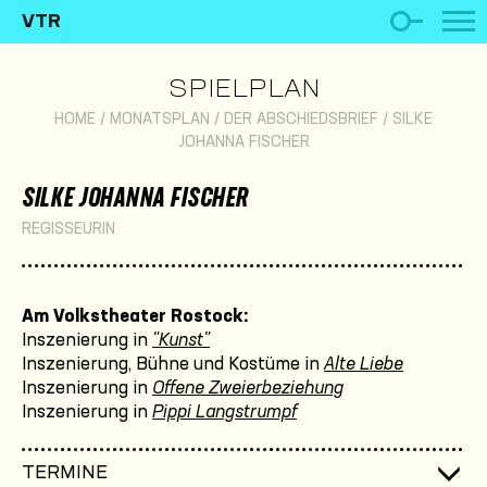
VTR
SPIELPLAN
HOME
/
MONATSPLAN
/
DER ABSCHIEDSBRIEF
/
SILKE
JOHANNA FISCHER
SILKE JOHANNA FISCHER
REGISSEURIN
Am Volkstheater Rostock:
Inszenierung in
"Kunst"
Inszenierung, Bühne und Kostüme in
Alte Liebe
Inszenierung in
Offene Zweierbeziehung
Inszenierung in
Pippi Langstrumpf
TERMINE