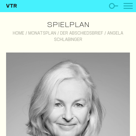
VTR
SPIELPLAN
HOME
/
MONATSPLAN
/
DER ABSCHIEDSBRIEF
/
ANGELA
SCHLABINGER