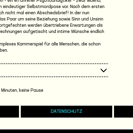
en - ein erfahrener Psychoanalytiker - zwar lebend,
in eindeutiger Selbstmordpose vor. Nach dem ersten
ch nicht mal einen Abschiedsbrief! In der nun
das Paar um seine Beziehung sowie Sinn und Unsinn
Wortgefechten werden übertriebene Erwartungen als
brechnungen aufgetischt und intime Wünsche endlich
mplexes Kammerspiel für alle Menschen, die schon
ben.
 Minuten, keine Pause
DATENSCHUTZ