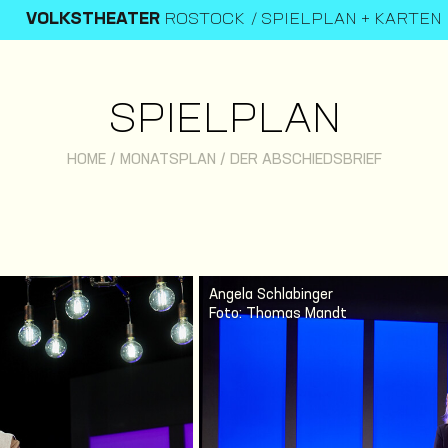
VOLKSTHEATER
ROSTOCK
SPIELPLAN + KARTEN
SPIELPLAN
HOME
/
MONATSPLAN
/
DER ABSCHIEDSBRIEF
Angela Schlabinger
Foto: Thomas Mandt