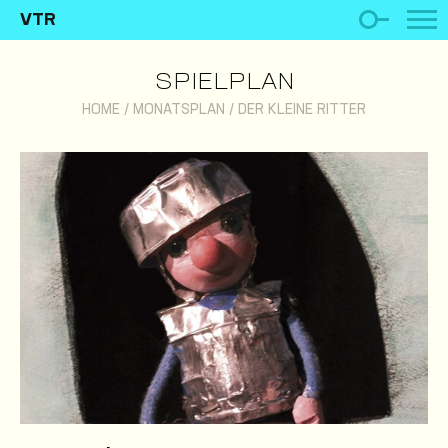
VTR
SPIELPLAN
HOME
/
MONATSPLAN
/
DER KLEINE RITTER