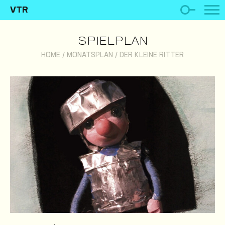
VTR
SPIELPLAN
HOME
/
MONATSPLAN
/
DER KLEINE RITTER