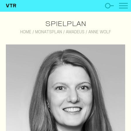
VTR
SPIELPLAN
HOME
/
MONATSPLAN
/
AMADEUS
/
ANNE WOLF