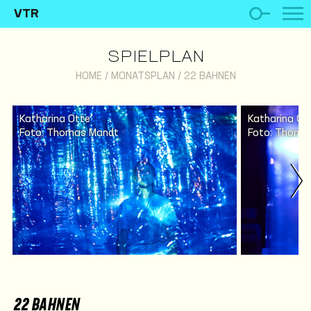
VTR
SPIELPLAN
HOME
/
MONATSPLAN
/
22 BAHNEN
Katharina Otte
Katharina Ot
Foto: Thomas Mandt
Foto: Thoma
22 BAHNEN