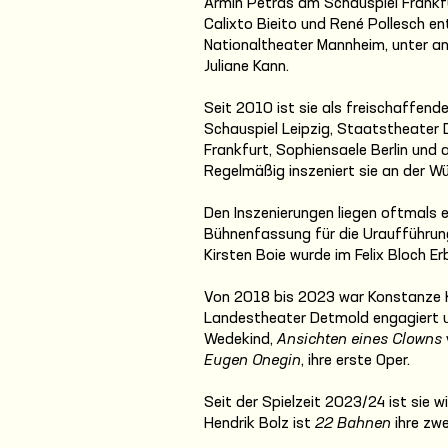
Armin Petras am Schauspiel Frankfu
Calixto Bieito und René Pollesch e
Nationaltheater Mannheim, unter a
Juliane Kann.
Seit 2010 ist sie als freischaffende
Schauspiel Leipzig, Staatstheater
Frankfurt, Sophiensaele Berlin un
Regelmäßig inszeniert sie an der 
Den Inszenierungen liegen oftmals 
Bühnenfassung für die Uraufführu
Kirsten Boie wurde im Felix Bloch 
Von 2018 bis 2023 war Konstanze K
Landestheater Detmold engagiert un
Wedekind,
Ansichten eines Clowns
Eugen Onegin
, ihre erste Oper.
Seit der Spielzeit 2023/24 ist sie 
Hendrik Bolz ist
22 Bahnen
ihre zw