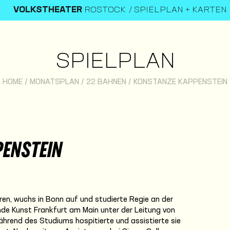
VOLKSTHEATER
ROSTOCK
SPIELPLAN + KARTEN
SPIELPLAN
HOME
/
MONATSPLAN
/
22 BAHNEN
/
KONSTANZE KAPPENSTEIN
ENSTEIN
n, wuchs in Bonn auf und studierte Regie an der
nde Kunst Frankfurt am Main unter der Leitung von
hrend des Studiums hospitierte und assistierte sie