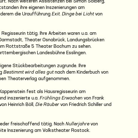
rt. Nach weiteren Assistenzen bei Simon Solberg,
ntstanden ihre eigenen Inszenierungen am
nderem die Uraufführung
Exit. Dinge bei Licht
von
 Regisseurin tätig. Ihre Arbeiten waren u.a. am
 Darmstadt, Theater Osnabrück, Landungsbrücken
d am Rottstraße 5 Theater Bochum zu sehen.
Württembergischen Landesbühne Esslingen.
eigene Stückbearbeitungen zugrunde. Ihre
ng
Bestimmt wird alles gut
nach dem Kinderbuch von
Erben Theaterverlag aufgenommen.
appenstein fest als Hausregisseurin am
d inszenierte u.a.
Frühlings Erwachen
von Frank
von Heinrich Böll,
Die Räuber
von Friedrich Schiller und
wieder freischaffend tätig. Nach
Nullerjahre
von
eite Inszenierung am Volkstheater Rostock.