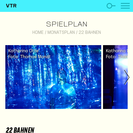
VTR
SPIELPLAN
HOME
/
MONATSPLAN
/
22 BAHNEN
Katharina Otte
Katharina Ot
Foto: Thomas Mandt
Foto: Thoma
22 BAHNEN