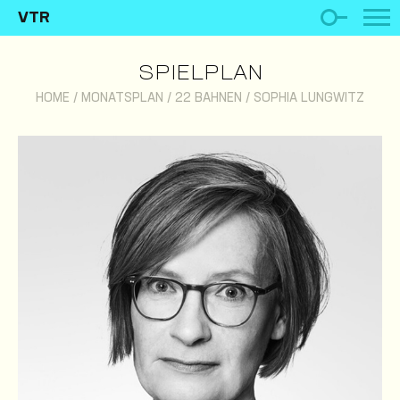
VTR
SPIELPLAN
HOME
/
MONATSPLAN
/
22 BAHNEN
/
SOPHIA LUNGWITZ