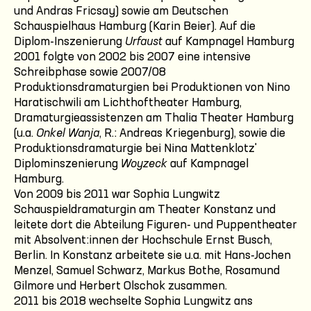
und Andras Fricsay) sowie am Deutschen
Schauspielhaus Hamburg (Karin Beier). Auf die
Diplom-Inszenierung
Urfaust
auf Kampnagel Hamburg
2001 folgte von 2002 bis 2007 eine intensive
Schreibphase sowie 2007/08
Produktionsdramaturgien bei Produktionen von Nino
Haratischwili am Lichthoftheater Hamburg,
Dramaturgieassistenzen am Thalia Theater Hamburg
(u.a.
Onkel Wanja
, R.: Andreas Kriegenburg), sowie die
Produktionsdramaturgie bei Nina Mattenklotz'
Diplominszenierung
Woyzeck
auf Kampnagel
Hamburg.
Von 2009 bis 2011 war Sophia Lungwitz
Schauspieldramaturgin am Theater Konstanz und
leitete dort die Abteilung Figuren- und Puppentheater
mit Absolvent:innen der Hochschule Ernst Busch,
Berlin. In Konstanz arbeitete sie u.a. mit Hans-Jochen
Menzel, Samuel Schwarz, Markus Bothe, Rosamund
Gilmore und Herbert Olschok zusammen.
2011 bis 2018 wechselte Sophia Lungwitz ans