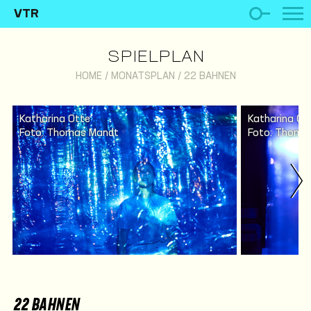
VTR
SPIELPLAN
HOME
/
MONATSPLAN
/
22 BAHNEN
Katharina Otte
Katharina Ot
Foto: Thomas Mandt
Foto: Thoma
22 BAHNEN