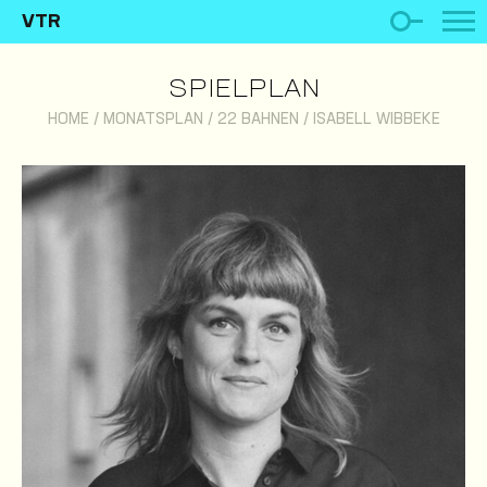
VTR
SPIELPLAN
HOME
/
MONATSPLAN
/
22 BAHNEN
/
ISABELL WIBBEKE