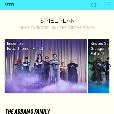
VTR
SPIELPLAN
HOME
/
MONATSPLAN
/
THE ADDAMS FAMILY
Ensemble
Kirsten Scot
Foto: Thomas Mandt
Grzegorz So
Foto: Thomas
THE ADDAMS FAMILY