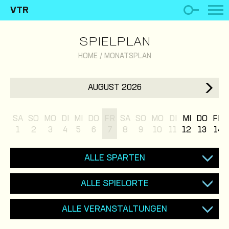
VTR
SPIELPLAN
HOME
/
MONATSPLAN
AUGUST 2026
SA
SO
MO
DI
MI
DO
FR
SA
SO
MO
DI
MI
DO
FR
1
2
3
4
5
6
7
8
9
10
11
12
13
14
ALLE SPARTEN
ALLE SPIELORTE
ALLE VERANSTALTUNGEN