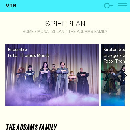
VTR
SPIELPLAN
HOME
/
MONATSPLAN
/
THE ADDAMS FAMILY
Ensemble
Kirsten Scot
Foto: Thomas Mandt
Grzegorz So
Foto: Thomas
THE ADDAMS FAMILY