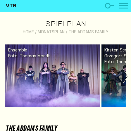
VTR
SPIELPLAN
HOME
/
MONATSPLAN
/
THE ADDAMS FAMILY
Ensemble
Kirsten Scot
Foto: Thomas Mandt
Grzegorz So
Foto: Thomas
THE ADDAMS FAMILY