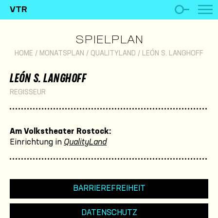
VTR
SPIELPLAN
HOME
/
MONATSPLAN
/
QUALITYLAND
/
LEÓN S. LANGHOFF
LEÓN S. LANGHOFF
REGISSEUR
Am Volkstheater Rostock:
Einrichtung in
QualityLand
BARRIEREFREIHEIT
DATENSCHUTZ