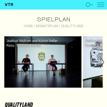
VTR
SPIELPLAN
HOME
/
MONATSPLAN
/
QUALITYLAND
Joshua Walton und Katrin Heller
Joshua Walton
Foto: Thomas Mandt
Foto: Thoma
QUALITYLAND