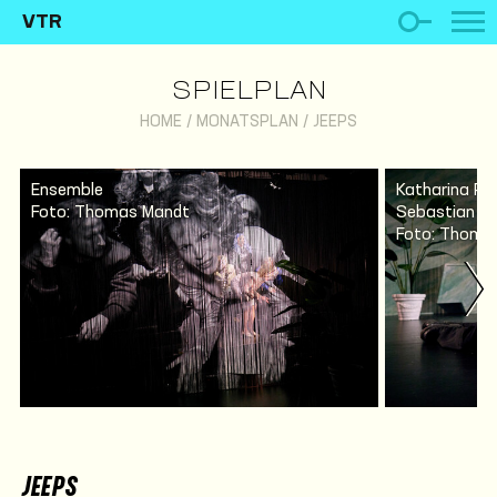
VTR
SPIELPLAN
HOME
/
MONATSPLAN
/
JEEPS
Ensemble
Katharina Pau
Foto: Thomas Mandt
Sebastian D
Foto: Thoma
JEEPS